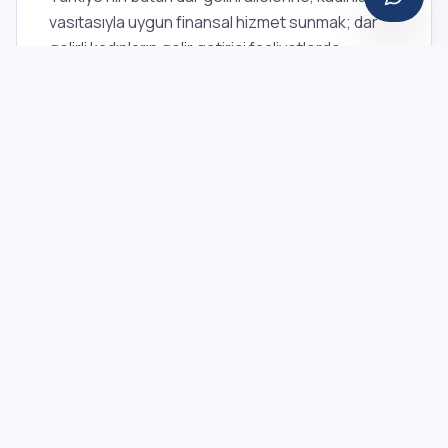
vasıtasıyla uygun finansal hizmet sunmak; dar
gelirli kadınların gelir getirici faaliyetlerde
bulunmalarını teşvik ederek ekonomik ve sosyal
durumlarını geliştirmek.
VIZYONUMUZ
Kırsal ve kentsel kesimde yaşayan dar gelirli
kadınlara kredi imkânı sağlayarak, geleneksel
olmayan bir bankacılık sistemini tanıtmak ve
kurumsallaştırmak.