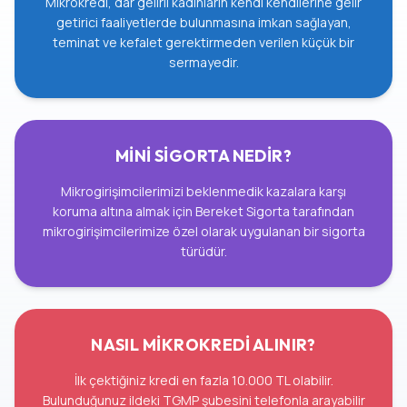
Mikrokredi, dar gelirli kadınların kendi kendilerine gelir
getirici faaliyetlerde bulunmasına imkan sağlayan,
teminat ve kefalet gerektirmeden verilen küçük bir
sermayedir.
MİNİ SİGORTA NEDİR?
Mikrogirişimcilerimizi beklenmedik kazalara karşı
koruma altına almak için Bereket Sigorta tarafından
mikrogirişimcilerimize özel olarak uygulanan bir sigorta
türüdür.
NASIL MİKROKREDİ ALINIR?
İlk çektiğiniz kredi en fazla 10.000 TL olabilir.
Bulunduğunuz ildeki TGMP şubesini telefonla arayabilir