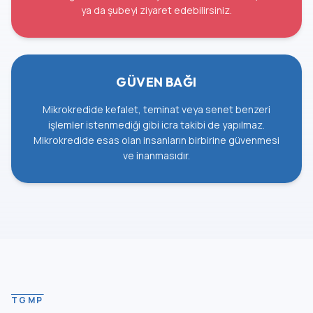
ya da şubeyi ziyaret edebilirsiniz.
GÜVEN BAĞI
Mikrokredide kefalet, teminat veya senet benzeri
işlemler istenmediği gibi icra takibi de yapılmaz.
Mikrokredide esas olan insanların birbirine güvenmesi
ve inanmasıdır.
TGMP