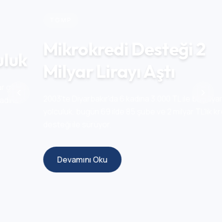
TGMP
Mikrokredi Desteği 2
Milyar Lirayı Aştı
2003'te Diyarbakır'da 6 kadına 3.000 TL ile başlayan
yolculuk, bugün 69 ilde 85 şube ve 2 milyar TL'lik kredi
desteği ile sürüyor.
Devamını Oku